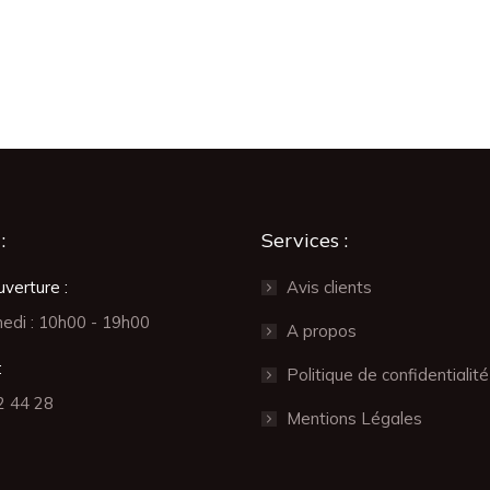
:
Services :
verture :
Avis clients
edi : 10h00 - 19h00
A propos
:
Politique de confidentialité
2 44 28
Mentions Légales