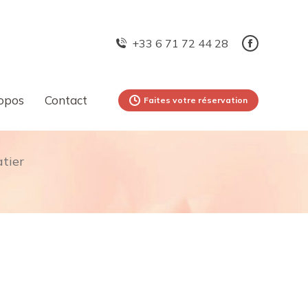
+33 6 71 72 44 28
opos
Contact
Faites votre réservation
tier